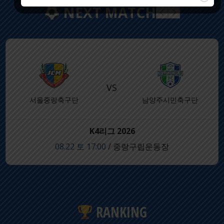
NEXT MATCH
이
다
전
음
VS
서울중랑축구단
남양주시민축구단
K4리그 2026
08.22 토 17:00
/ 중랑구립운동장
RANKING