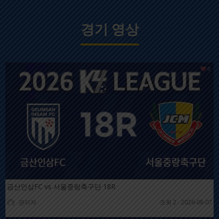
9
세종SA축구단
16
20
6
2
8
경기 영상
10
기장군민축구단
17
20
6
2
9
0
금산인삼FC vs 서울중랑축구단 18R
관리자
조회 2
·
2026-08-07