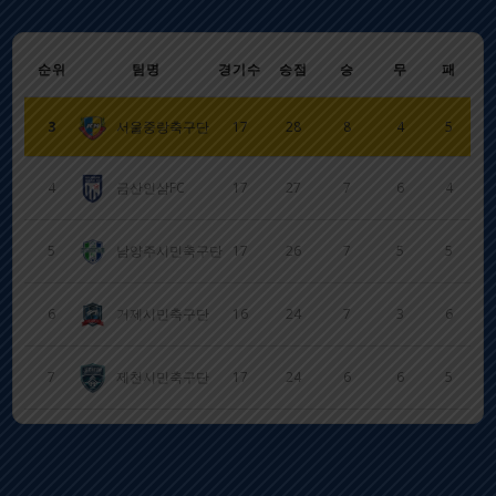
순위
팀명
경기수
승점
승
무
패
3
서울중랑축구단
17
28
8
4
5
4
금산인삼FC
17
27
7
6
4
5
남양주시민축구단
17
26
7
5
5
6
거제시민축구단
16
24
7
3
6
7
제천시민축구단
17
24
6
6
5
8
평창유나이티드FC
16
20
6
2
8