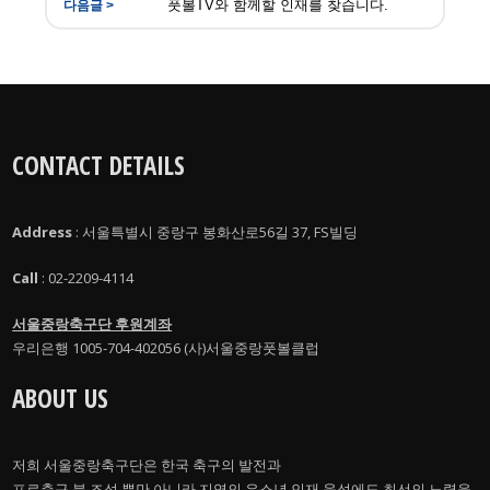
풋볼TV와 함께할 인재를 찾습니다.
CONTACT DETAILS
Address
: 서울특별시 중랑구 봉화산로56길 37, FS빌딩
Call
: 02-2209-4114
서울중랑축구단 후원계좌
우리은행 1005-704-402056 (사)서울중랑풋볼클럽
ABOUT US
저희 서울중랑축구단은 한국 축구의 발전과
프로축구 붐 조성 뿐만 아니라 지역의 유소년 인재 육성에도 최선의 노력을