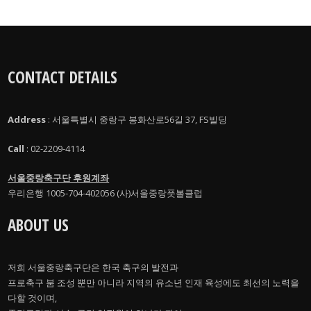
CONTACT DETAILS
Address
: 서울특별시 중랑구 봉화산로56길 37, FS빌딩
Call
: 02-2209-4114
서울중랑축구단 후원계좌
우리은행 1005-704-402056 (사)서울중랑풋볼클럽
ABOUT US
저희 서울중랑축구단은 한국 축구의 발전과
프로축구 붐 조성 뿐만 아니라 지역의 유소년 인재 육성에도 최선의 노력을
다할 것이며,