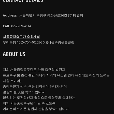
Address
: 서울특별시 중랑구 봉화산로56길 37, FS빌딩
Call
: 02-2209-4114
서울중랑축구단 후원계좌
우리은행 1005-704-402056 (사)서울중랑풋볼클럽
ABOUT US
저희 서울중랑축구단은 한국 축구의 발전과
프로축구 붐 조성 뿐만 아니라 지역의 유소년 인재 육성에도 최선의 노력을
다할 것이며,
중랑구민과 선수, 구단 임직원이 하나가 되어
열심히 뛸 것을 약속드립니다.
끊임없는 도전정신과 열정으로 중랑구와 함께하는
저희 서울중랑축구단이 될 수 있도록
여러분의 뜨거운 성원과 관심을 부탁드립니다.