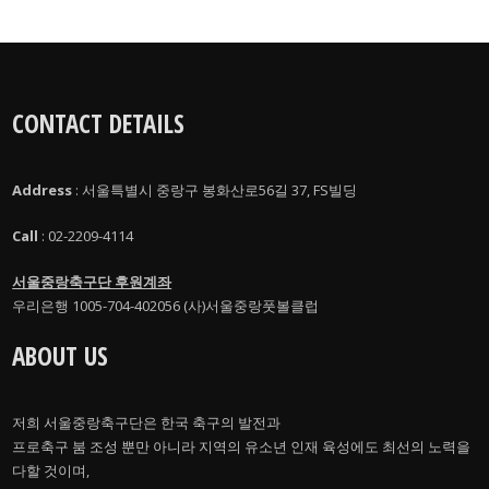
CONTACT DETAILS
Address
: 서울특별시 중랑구 봉화산로56길 37, FS빌딩
Call
: 02-2209-4114
서울중랑축구단 후원계좌
우리은행 1005-704-402056 (사)서울중랑풋볼클럽
ABOUT US
저희 서울중랑축구단은 한국 축구의 발전과
프로축구 붐 조성 뿐만 아니라 지역의 유소년 인재 육성에도 최선의 노력을
다할 것이며,