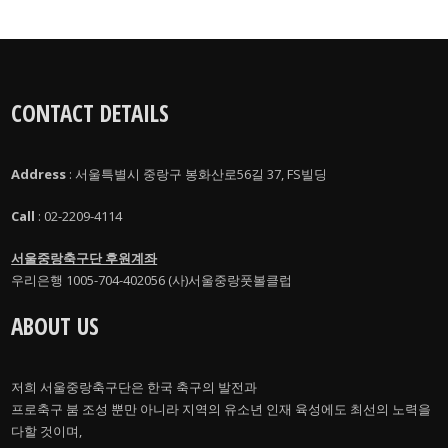
CONTACT DETAILS
Address
: 서울특별시 중랑구 봉화산로56길 37, FS빌딩
Call
: 02-2209-4114
서울중랑축구단 후원계좌
우리은행 1005-704-402056 (사)서울중랑풋볼클럽
ABOUT US
저희 서울중랑축구단은 한국 축구의 발전과
프로축구 붐 조성 뿐만 아니라 지역의 유소년 인재 육성에도 최선의 노력을
다할 것이며,