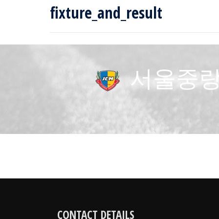
fixture_and_result
서울중
CONTACT DETAILS