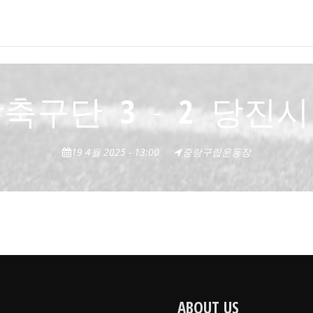
랑축구단
3
-
2
당진시
19 4월 2025 - 13:00
중랑구립운동장
ABOUT US