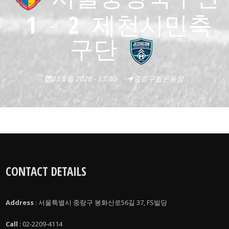
1
-
2
제천시민축
구단
23 5월 2026 - 13:00
중랑구립운동장
CONTACT DETAILS
Address
: 서울특별시 중랑구 봉화산로56길 37, FS빌딩
Call
: 02-2209-4114