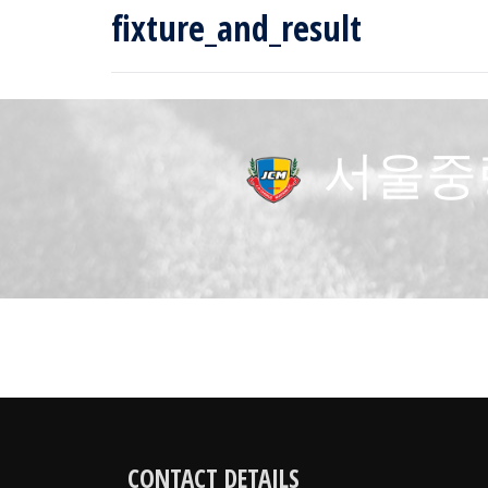
fixture_and_result
서울중
CONTACT DETAILS