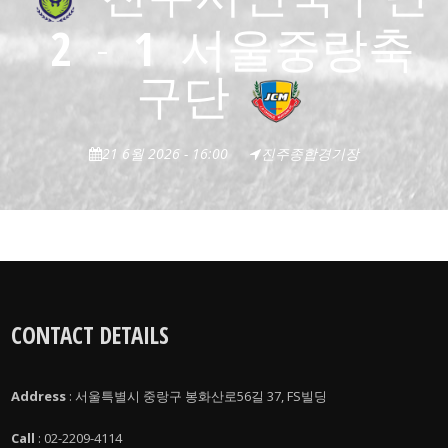
2
-
1
서울중랑축
구단
21 6월 2026 - 16:00
진주종합경기장
CONTACT DETAILS
Address
: 서울특별시 중랑구 봉화산로56길 37, FS빌딩
Call
: 02-2209-4114