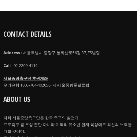
CONTACT DETAILS
Address
: 서울특별시 중랑구 봉화산로56길 37, FS빌딩
Call
: 02-2209-4114
서울중랑축구단 후원계좌
우리은행 1005-704-402056 (사)서울중랑풋볼클럽
ABOUT US
저희 서울중랑축구단은 한국 축구의 발전과
프로축구 붐 조성 뿐만 아니라 지역의 유소년 인재 육성에도 최선의 노력을
다할 것이며,