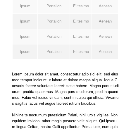
Ipsum
Portalion
Elitesimo
Aenean
Ipsum
Portalion
Elitesimo
Aenean
Ipsum
Portalion
Elitesimo
Aenean
Ipsum
Portalion
Elitesimo
Aenean
Lorem ipsum dolor sit amet, consectetur adipisici elit, sed eius
mod tempor incidunt ut labore et dolore magna aliqua. Idque C
aesaris facere voluntate liceret: sese habere. Magna pars studi
orum, prodita quaerimus. Magna pars studiorum, prodita quaeri
mus. Fabio vel iudice vincam, sunt in culpa qui officia. Vivamu
s sagittis lacus vel augue laoreet rutrum faucibus.
Nihilne te nocturnum praesidium Palati, nihil urbis vigiliae. Non
equidem invideo, miror magis posuere velit aliquet. Qui ipsoru
m lingua Celtae, nostra Galli appellantur. Prima luce, cum quib