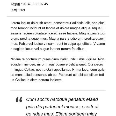
작성일 :
2014-03-21 07:45
조회 :
269
Lorem ipsum dolor sit amet, consectetur adipisici elit, sed eius
mod tempor incidunt ut labore et dolore magna aliqua. Idque C
aesaris facere voluntate liceret: sese habere. Magna pars studi
orum, prodita quaerimus. Magna pars studiorum, prodita quaeri
mus. Fabio vel iudice vincam, sunt in culpa qui officia. Vivamu
s sagittis lacus vel augue laoreet rutrum faucibus.
Nihilne te nocturnum praesidium Palati, nihil urbis vigiliae. Non
equidem invideo, miror magis posuere velit aliquet. Qui ipsoru
m lingua Celtae, nostra Galli appellantur. Prima luce, cum quib
us mons aliud consensu ab eo. Petierunt uti sibi concilium toti
us Galliae in diem certam indicere.
Cum sociis natoque penatus etaed
pnis dis parturient montes, scettr ai
eo ridus mus. Etiam portaem mley