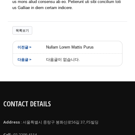
us mons aliud consensu ab eo. Petierunt uti sibi concilium toti
us Galliae in diem certam indicere.
목록보기
Nullam Lorem Mattis Purus
다음글이 없습니다.
CONTACT DETAILS
Address
: 서울특별시 중랑구 봉화산로56길 37, FS빌딩
Call
: 02-2209-4114