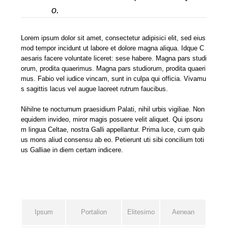
o.
Lorem ipsum dolor sit amet, consectetur adipisici elit, sed eius
mod tempor incidunt ut labore et dolore magna aliqua. Idque C
aesaris facere voluntate liceret: sese habere. Magna pars studi
orum, prodita quaerimus. Magna pars studiorum, prodita quaeri
mus. Fabio vel iudice vincam, sunt in culpa qui officia. Vivamu
s sagittis lacus vel augue laoreet rutrum faucibus.
Nihilne te nocturnum praesidium Palati, nihil urbis vigiliae. Non
equidem invideo, miror magis posuere velit aliquet. Qui ipsoru
m lingua Celtae, nostra Galli appellantur. Prima luce, cum quib
us mons aliud consensu ab eo. Petierunt uti sibi concilium toti
us Galliae in diem certam indicere.
Pharetra
Malesuada
Cursus
Euismod
Ipsum
Portalion
Elitesimo
Aenean